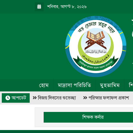
শনিবার, আগস্ট ৮, ২০২৬
হোম
মাদ্রাসা পরিচিতি
মুহতামিম
শ
মাসিক ছুটি
আপডেট
বিজয় দিবসের শুভেচ্ছা
পরিক্ষার ফলাফল প্রকাশ
শিক্ষক কর্নার