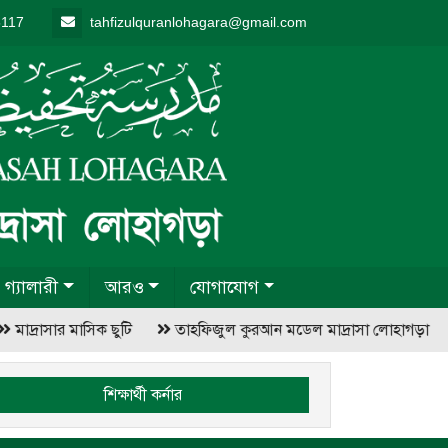
5117
tahfizulquranlohagara@gmail.com
গ্যালারী
আরও
যোগাযোগ
মাদ্রাসার মাসিক ছুটি
তাহফিজুল কুরআন মডেল মাদ্রাসা লোহাগড়া
শিক্ষার্থী কর্নার